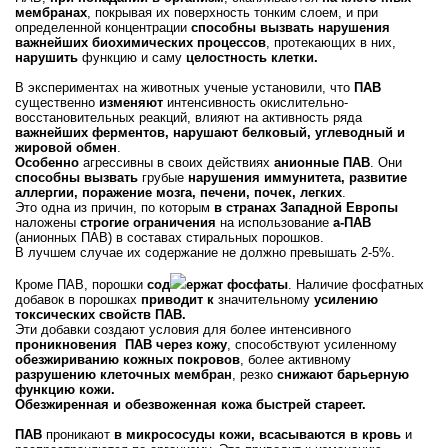
мембранах
, покрывая их поверхность тонким слоем, и при
определенной концентрации
способны вызвать нарушения
важнейших биохимических процессов
, протекающих в них,
нарушить
функцию и саму
целостность клетки.
В экспериментах на животных ученые установили, что
ПАВ
существенно
изменяют
интенсивность окислительно-
восстановительных реакций, влияют на активность ряда
важнейших ферментов, нарушают белковый, углеводный и
жировой обмен
.
Особенно
агрессивны в своих действиях
анионные ПАВ
. Они
способны вызвать
грубые
нарушения иммунитета, развитие
аллергии, поражение мозга, печени, почек, легких
.
Это одна из причин, по которым
в странах Западной Европы
наложены
строгие ограничения
на использование
а-ПАВ
(анионных ПАВ) в составах стиральных порошков.
В лучшем случае их содержание не должно превышать 2-5%.
Кроме ПАВ, порошки
сод
ержат фосфаты
. Наличие фосфатных
добавок в порошках
приводит к
значительному
усилению
токсических свойств ПАВ.
Эти добавки создают условия для более интенсивного
проникновения ПАВ через кожу
, способствуют усиленному
обезжириванию кожных покровов
, более активному
разрушению клеточных мембран
, резко
снижают барьерную
функцию кожи.
Обезжиренная
и обезвоженная кожа быстрей стареет.
ПАВ
проникают
в микрососуды кожи, всасываются в кровь
и