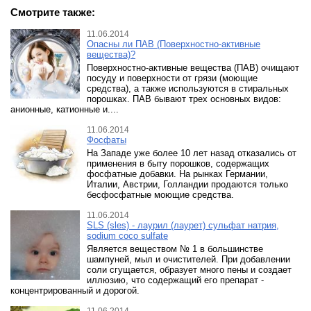
Смотрите также:
11.06.2014
Опасны ли ПАВ (Поверхностно-активные
вещества)?
Поверхностно-активные вещества (ПАВ) очищают
посуду и поверхности от грязи (моющие
средства), а также используются в стиральных
порошках. ПАВ бывают трех основных видов:
анионные, катионные и....
11.06.2014
Фосфаты
На Западе уже более 10 лет назад отказались от
применения в быту порошков, содержащих
фосфатные добавки. На рынках Германии,
Италии, Австрии, Голландии продаются только
бесфосфатные моющие средства.
11.06.2014
SLS (sles) - лаурил (лаурет) сульфат натрия,
sodium coco sulfate
Является веществом № 1 в большинстве
шампуней, мыл и очистителей. При добавлении
соли сгущается, образует много пены и создает
иллюзию, что содержащий его препарат -
концентрированный и дорогой.