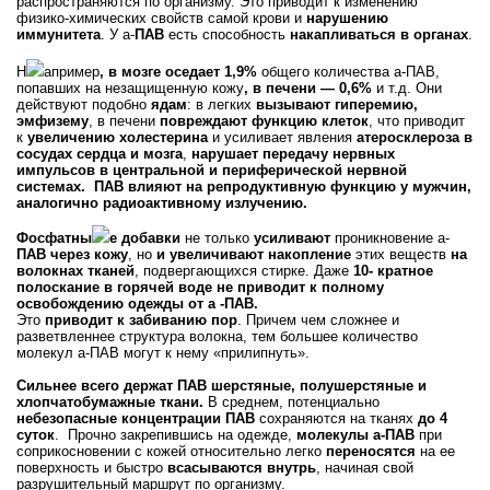
распространяются по организму. Это приводит к изменению
физико-химических свойств самой крови и
нарушению
иммунитета
. У а-
ПАВ
есть способность
накапливаться в органах
.
Н
апример
, в мозге оседает 1,9%
общего количества а-ПАВ,
попавших на незащищенную кожу
, в печени — 0,6%
и т.д. Они
действуют подобно
ядам
: в легких
вызывают гиперемию,
эмфизему
, в печени
повреждают функцию клеток
, что приводит
к
увеличению холестерина
и усиливает явления
атеросклероза в
сосудах сердца и мозга
,
нарушает передачу нервных
импульсов в центральной и периферической нервной
системах.
ПАВ влияют на репродуктивную функцию у мужчин,
аналогично радиоактивному излучению.
Фосфатны
е добавки
не только
усиливают
проникновение а-
ПАВ через кожу
, но
и увеличивают накопление
этих веществ
на
волокнах тканей
, подвергающихся стирке. Даже
10- кратное
полоскание в горячей воде не приводит к полному
освобождению одежды от а -ПАВ.
Это
приводит к забиванию пор
. Причем чем сложнее и
разветвленнее структура волокна, тем большее количество
молекул а-ПАВ могут к нему «прилипнуть».
Сильнее всего держат ПАВ шерстяные, полушерстяные и
хлопчатобумажные ткани.
В среднем, потенциально
небезопасные концентрации ПАВ
сохраняются на тканях
до 4
суток
. Прочно закрепившись на одежде,
молекулы а-ПАВ
при
соприкосновении с кожей относительно легко
переносятся
на ее
поверхность и быстро
всасываются внутрь
, начиная свой
разрушительный маршрут по организму.