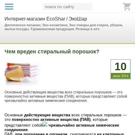
Интернет-магазин EcoShar / ЭкоШар
Диетическое питание; Эко-косметика; Эко-товары для стирки, уборки,
мытья посуды. Турмалиновая продукция. Розница и опт.
Чем вреден стиральный порошок?
10
июн
2014
Основные действующие вещества всех стиральных порошков — это
поверхностно активные вещества (ПАВ), которые представляют собой
чрезвычайно активные химические соединения.
Основные
действующие вещества
всех стиральных порошков —
это
поверхностно активные вещества (ПАВ)
, которые
представляют собой
чрезвычайно активные химические
соединения
.
ПАВ,
при попадании в организм
, скапливаются
на клеточных