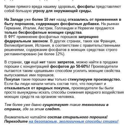
Кроме прямого вреда нашему здоровью
, фосфаты
представляют
собой большую
угрозу для окружающей среды.
На Западе
уже
более 10 лет
назад
отказались от применения в
быту порошков, содержащих фосфатные добавки.
На рынках
Германии, Италии, Австрии, Голландии и Норвегии продаются
только бесфосфатные моющие средства
.
В ФРГ применение фосфатных порошков
запрещено
федеральным законом
. В других странах, таких как Франция,
Великобритания, Испания, в соответствии с правительственными
решениями, содержание фосфатов в моющих средствах строго
регламентировано (не более 12%).
В странах,
где
ещё
нет
таких
запретов
, можно найти в продаже
порошки с концентрацией
фосфатов до 50-60%!
Производители
пытаются таким «дешевым» способом усилить моющие свойства
выпускаемых ими порошков.
Покупая
такие порошки
мы
только
стимулируем производство.
Если бы люди начали читать состав того, что покупают и
отказываться от вредных
покупок,
производители бы были
просто вынуждены искать способы снижения вредного воздействия
моющих средств на организм человека.
Тем более уже давно
существуют
такие
технологии в
странах,
где за этим
следят.
Внимательно читайте
состав стирального порошка!
Переходите
на безопасные, экологичные способы стирки!