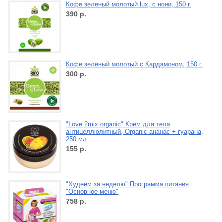
Кофе зеленый молотый lux, с нони, 150 г.
390
р.
Кофе зеленый молотый с Кардамоном, 150 г.
300
р.
"Love 2mix organic" Крем для тела
антицеллюлитный, Organic ананас + гуарана,
250 мл
155
р.
"Худеем за неделю" Программа питания
"Основное меню"
758
р.