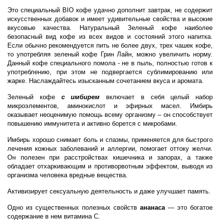
Это специальный BIO кофе удачно дополнит завтрак, не содержит
искусственных добавок и имеет удивительные свойства и высокие
вкусовые качества. Натуральный Зеленый кофе наиболее
безопасный вид кофе из всех видов и состояний этого напитка.
Если обычно рекомендуется пить не более двух, трех чашек кофе,
то употребляя зеленый кофе Грин Лайн, можно увеличить норму.
Данный кофе специального помола - не в пыль, полностью готов к
употреблению, при этом не подвергается сублимированию или
жарке. Наслаждайтесь изысканным сочетанием вкуса и аромата.
Зеленый
кофе
с имбирем
включает в себя целый набор
микроэлементов, аминокислот и эфирных масел. Имбирь
оказывает неоценимую помощь всему организму – он способствует
повышению иммунитета и активно борется с микробами.
Имбирь
хорошо снимает боль и спазмы, применяется для быстрого
лечения кожных заболеваний и аллергии, помогает оттоку желчи.
Он полезен при расстройствах кишечника и запорах, а также
обладает отхаркивающим и противорвотным эффектом, выводя из
организма человека вредные вещества.
Активизирует
сексуальную деятельность и даже улучшает память.
Одно из существенных полезных свойств
ананаса
— это богатое
содержание в нем витамина С.