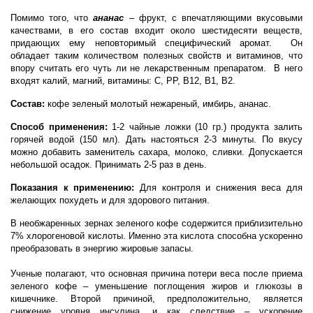
Помимо того, что
ананас
– фрукт, с впечатляющими вкусовыми
качествами, в его состав входит около шестидесяти веществ,
придающих ему неповторимый специфический аромат. Он
обладает таким количеством полезных свойств и витаминов, что
впору считать его чуть ли не лекарственным препаратом. В него
входят калий, магний, витамины: С, PP, В12, В1, В2.
Состав:
кофе зеленый молотый нежареный, имбирь, ананас.
Способ применения:
1-2 чайные ложки (10 гр.) продукта залить
горячей водой (150 мл). Дать настояться 2-3 минуты. По вкусу
можно добавить заменитель сахара, молоко, сливки. Допускается
небольшой осадок. Принимать 2-5 раз в день.
Показания к применению:
Для контроля и снижения веса для
желающих похудеть и для здорового питания.
В необжаренных зернах зеленого кофе содержится приблизительно
7% хлорогеновой кислоты. Именно эта кислота способна ускоренно
преобразовать в энергию жировые запасы.
Ученые полагают, что основная причина потери веса после приема
зеленого кофе – уменьшение поглощения жиров и глюкозы в
кишечнике. Второй причиной, предположительно, является
снижение уровня инсулина, и как следствие – ускорение